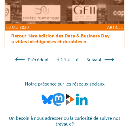
03 Mar 2020
ARTICLE
Retour 1ère édition des Data & Business Day
« villes intelligentes et durables »
Pagination
Précédent
Suivant
1
2
3
4
…
6
des
publications
Notre présence sur les réseaux sociaux
Un besoin à nous adresser ou la curiosité de suivre nos
travaux ?