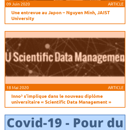
09 Juin 2020
ARTICLE
Une entrevue au Japon – Nguyen Minh, JAIST
University
18 Mai 2020
ARTICLE
Inno³ s’implique dans le nouveau diplôme
universitaire « Scientific Data Management »