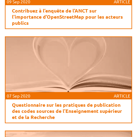
09 Sep 2020
ARTICLE
Contribuez à l’enquête de l’ANCT sur
l’importance d’OpenStreetMap pour les acteurs
publics
07 Sep 2020
ARTICLE
Questionnaire sur les pratiques de publication
des codes sources de l’Enseignement supérieur
et de la Recherche