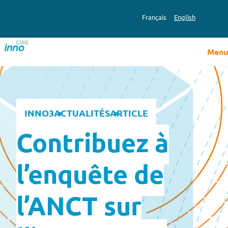
Aller
au
Français
English
contenu
Menu
INNO3
ACTUALITÉS
ARTICLE
Contribuez à
l’enquête de
l’ANCT sur