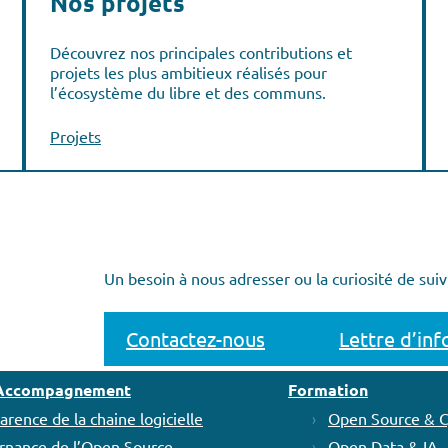
Nos projets
Découvrez nos principales contributions et
projets les plus ambitieux réalisés pour
l’écosystème du libre et des communs.
Projets
Un besoin à nous adresser ou la curiosité de suiv
Contactez-nous
Lettre d’in
t Accompagnement
Formation
arence de la chaine logicielle
Open Source & 
rnance de l’Open Source
Open Data & IA