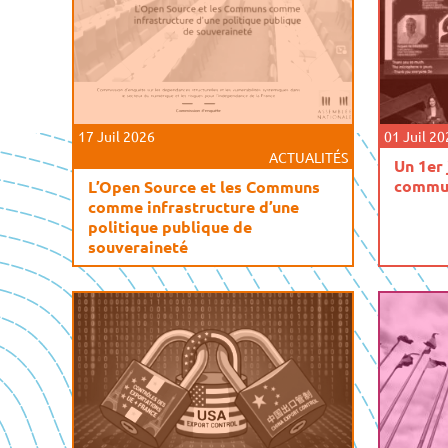
17 Juil 2026
01 Juil 2
ACTUALITÉS
Un 1er 
commun
L’Open Source et les Communs
comme infrastructure d’une
politique publique de
souveraineté