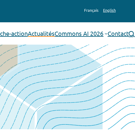
Français
English
che-action
Actualités
Commons AI 2026
Contact
rechercher