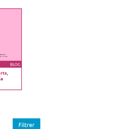
BLOG
rts,
la