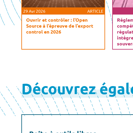
29 Avr 2026
ARTICLE
Ouvrir et contrôler : l’Open
Réglem
Source à l’épreuve de l’export
compéti
control en 2026
régula
intégr
souver
Pagination
des
Découvrez éga
publications