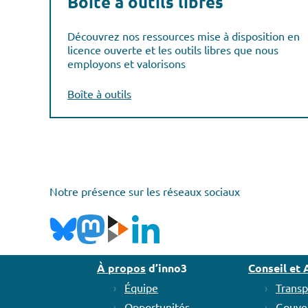
Boîte à outils libres
Découvrez nos ressources mise à disposition en
licence ouverte et les outils libres que nous
employons et valorisons
Boîte à outils
Notre présence sur les réseaux sociaux
À propos
d’inno3
Conseil e
Équipe
Transp
Opportunités
Gouve