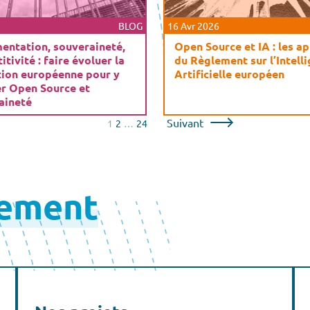
BLOG
16 Avr 2026
entation, souveraineté,
Open Source et IA : les a
tivité : faire évoluer la
du Règlement sur l’Intell
tion européenne pour y
Artificielle européen
er Open Source et
aineté
Suivant
1
2
…
24
lement