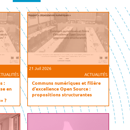
21 Juil 2026
CTUALITÉS
ACTUALITÉS
s :
Communs numériques et filière
ise en
d’excellence Open Source :
propositions structurantes
» ?