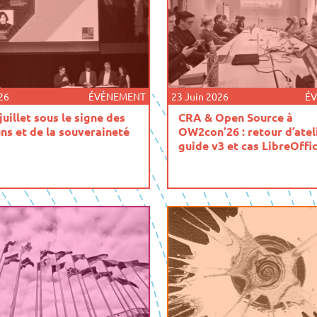
026
ÉVÈNEMENT
23 Juin 2026
É
juillet sous le signe des
CRA & Open Source à
s et de la souveraineté
OW2con’26 : retour d’ateli
guide v3 et cas LibreOffi