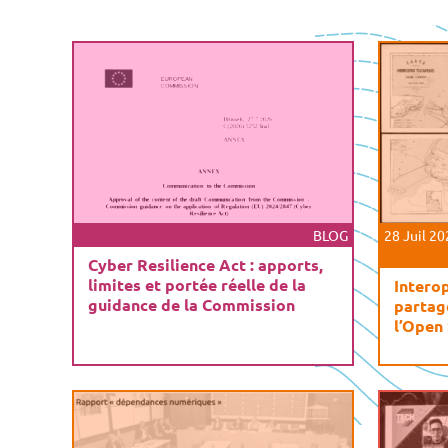
BLOG
28 Juil 2
Cyber Resilience Act : apports,
limites et portée réelle de la
Interop
guidance de la Commission
partag
l’Open