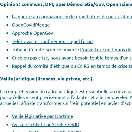
Opinion : communs, DPI, openDémocratie/Gov, Open scien
La guerre au coronavirus ou le grand rituel de purification
OpenCovidPledge
Approche OpenGov
Télétravail et confinement : quel futur?
Tribune Comité Science ouverte
L’ouverture en temps de c
Crise ou pas crise, nous avons besoin tout le temps d’un s
Rappel du comité d’éthique du CNRS en temps de crise sa
Veille juridique (licences, vie privée, etc.)
La compréhension du cadre juridique est essentielle au déve
puisqu’elles visent précisément à l’adapter et à le renouveler. A
actuelles, afin de transformer un frein potentiel en levier d’act
Veille législative par Doctrine
Avis de la CNIL sur STOP-COVID