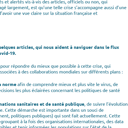
 alertés vis-à-vis des articles, officiels ou non, qui
rtagé largement, est qu’une telle crise s’accompagne aussi d’une
ir une vue claire sur la situation française et
lques articles, qui nous aident à naviguer dans le flux
vid-19.
pour répondre du mieux que possible à cette crise, qui
associées à des collaborations mondiales sur différents plans :
la norme
afin de comprendre mieux et plus vite le virus, de
isions les plus éclairées concernant les politiques de santé
mations sanitaires et de santé publique
, de suivre l’évolution
ale. Cette démarche est importante dans un souci de
ment, politiques publiques) qui sont fait actuellement. Cette
oupant à la fois des organisations internationales, des data
ibles et tenir informées les populations sur l’état de la