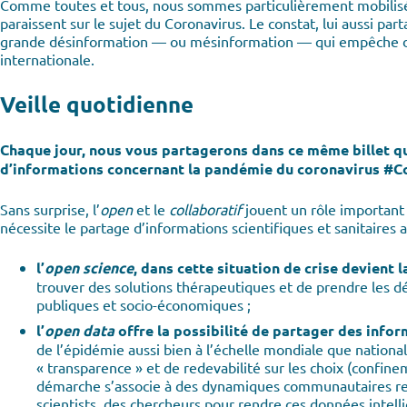
Comme toutes et tous, nous sommes particulièrement mobilisés et
paraissent sur le sujet du Coronavirus. Le constat, lui aussi pa
grande désinformation — ou mésinformation — qui empêche d’avo
internationale.
Veille quotidienne
Chaque jour, nous vous partagerons dans ce même billet que
d’informations concernant la pandémie du coronavirus #Co
Sans surprise, l’
open
et le
collaboratif
jouent un rôle important 
nécessite le partage d’informations scientifiques et sanitaires 
l’
open science
, dans cette situation de crise devient 
trouver des solutions thérapeutiques et de prendre les déc
publiques et socio-économiques ;
l’
open data
offre la possibilité de partager des infor
de l’épidémie aussi bien à l’échelle mondiale que nation
« transparence » et de redevabilité sur les choix (confine
démarche s’associe à des dynamiques communautaires regr
scientists, des chercheurs pour rendre ces données intellig