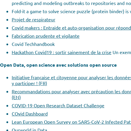
predicting and modeling outbreaks to repositories and n
Fold-it a game to solve science puzzle (protein binder) i
Projet de respirateur
Covid makers : Entraide et auto-organisation pour répond
Fabrication prudente et vigilante
Covid Techhandbook
Hackathon Covid19 : sortir sainement de la crise
Un exemp
Open Data, open science avec solutions open source
Initiative française et citoyenne pour analyser les donné
y participer ! (FR)
Recommandations pour analyser avec précaution les donné
(EN)
COVID-19 Open Research Dataset Challenge
COvid Dashboard
Lean European Open Survey on SARS-CoV-2 Infected Pat
Ourworld in Data