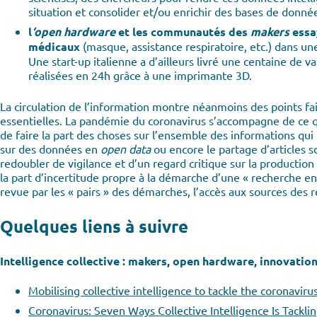
situation et consolider et/ou enrichir des bases de donnée
l
‘open hardware
et les communautés des
makers
essa
médicaux
(masque, assistance respiratoire, etc.) dans une
Une start-up italienne a d’ailleurs livré une centaine de val
réalisées en 24h grâce à une imprimante 3D.
La circulation de l’information montre néanmoins des points fai
essentielles. La pandémie du coronavirus s’accompagne de ce qu
de faire la part des choses sur l’ensemble des informations qui 
sur des données en
open data
ou encore le partage d’articles s
redoubler de vigilance et d’un regard critique sur la production 
la part d’incertitude propre à la démarche d’une « recherche en
revue par les « pairs » des démarches, l’accès aux sources des r
Quelques liens à suivre
Intelligence collective : makers, open hardware, innovatio
Mobilising collective intelligence to tackle the coronaviru
Coronavirus: Seven Ways Collective Intelligence Is Tackl