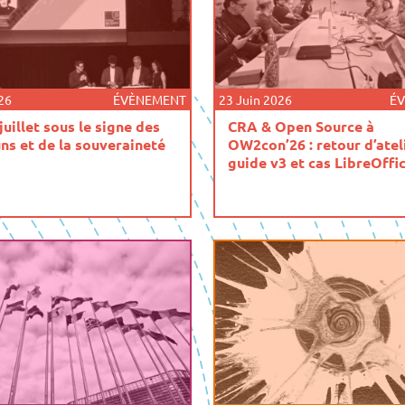
026
ÉVÈNEMENT
23 Juin 2026
É
juillet sous le signe des
CRA & Open Source à
s et de la souveraineté
OW2con’26 : retour d’ateli
guide v3 et cas LibreOffi