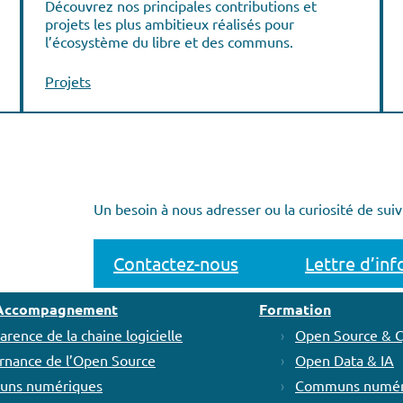
Découvrez nos principales contributions et
projets les plus ambitieux réalisés pour
l’écosystème du libre et des communs.
Projets
Un besoin à nous adresser ou la curiosité de suiv
Contactez-nous
Lettre d’in
t Accompagnement
Formation
arence de la chaine logicielle
Open Source & 
rnance de l’Open Source
Open Data & IA
ns numériques
Communs numér