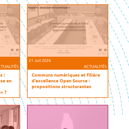
21 Juil 2026
CTUALITÉS
ACTUALITÉS
s :
Communs numériques et filière
ise en
d’excellence Open Source :
propositions structurantes
» ?