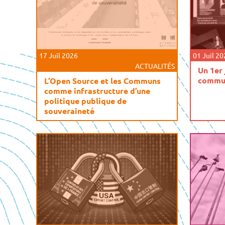
17 Juil 2026
01 Juil 2
ACTUALITÉS
Un 1er 
commun
L’Open Source et les Communs
comme infrastructure d’une
politique publique de
souveraineté