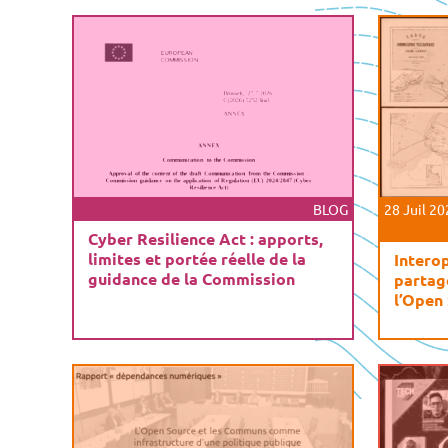
BLOG
28 Juil 2
Cyber Resilience Act : apports,
limites et portée réelle de la
Interop
guidance de la Commission
partag
l’Open