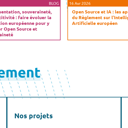
BLOG
16 Avr 2026
entation, souveraineté,
Open Source et IA : les a
tivité : faire évoluer la
du Règlement sur l’Intell
tion européenne pour y
Artificielle européen
er Open Source et
aineté
lement
Nos projets