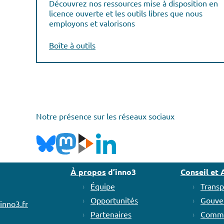
Découvrez nos ressources mise à disposition en
licence ouverte et les outils libres que nous
employons et valorisons
Boîte à outils
Notre présence sur les réseaux sociaux
À propos
d’inno3
Conseil e
Équipe
Transp
Opportunités
Gouve
inno3.fr
Partenaires
Commu