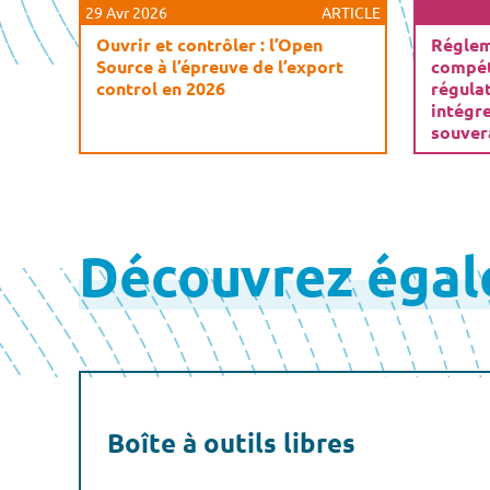
29 Avr 2026
ARTICLE
Ouvrir et contrôler : l’Open
Réglem
Source à l’épreuve de l’export
compéti
control en 2026
régula
intégr
souver
Découvrez éga
Boîte à outils libres