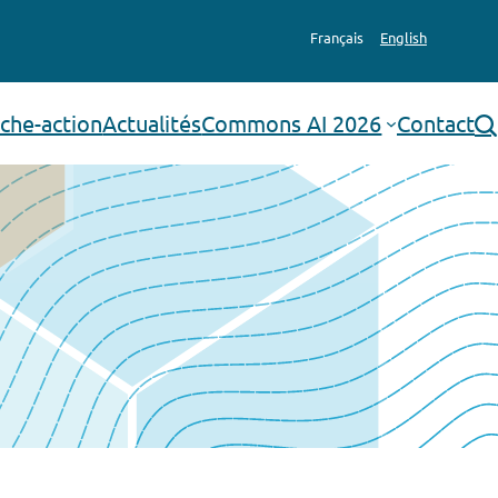
Français
English
che-action
Actualités
Commons AI 2026
Contact
rechercher