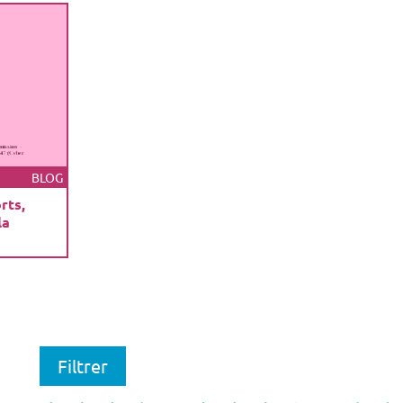
BLOG
rts,
la