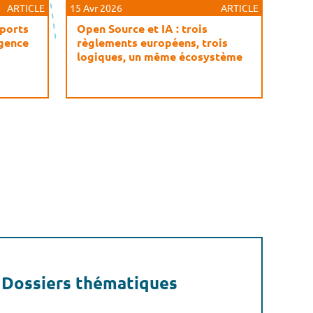
ARTICLE
15 Avr 2026
ARTICLE
pports
Open Source et IA : trois
igence
règlements européens, trois
logiques, un même écosystème
Dossiers thématiques