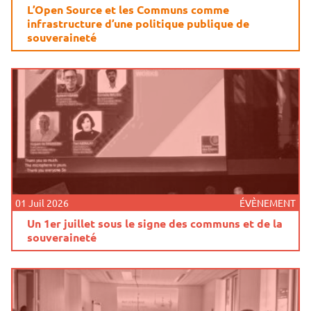
L’Open Source et les Communs comme
infrastructure d’une politique publique de
souveraineté
01 Juil 2026
ÉVÈNEMENT
Un 1er juillet sous le signe des communs et de la
souveraineté