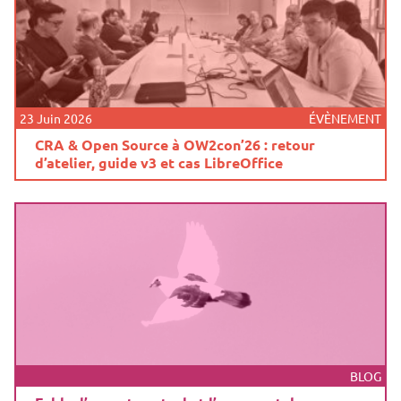
23 Juin 2026
ÉVÈNEMENT
CRA & Open Source à OW2con’26 : retour
d’atelier, guide v3 et cas LibreOffice
BLOG