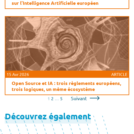
sur l’Intelligence Artificielle européen
15 Avr 2026
ARTICLE
Open Source et IA : trois règlements européens,
trois logiques, un même écosystème
Pagination
Suivant
1
2
…
5
des
Découvrez également
publications