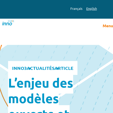
Aller
au
Français
English
contenu
Menu
INNO3
ACTUALITÉS
ARTICLE
L’enjeu des
modèles