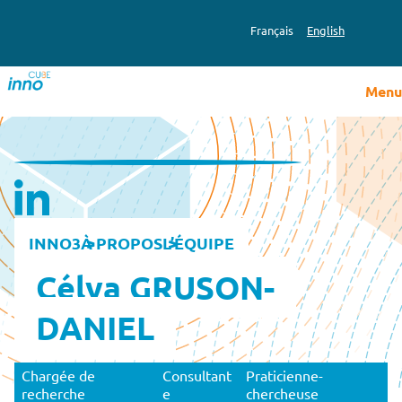
Français
English
Menu
INNO3
À PROPOS
L’ÉQUIPE
Célya GRUSON-
DANIEL
Chargée de
Consultant
Praticienne-
recherche
e
chercheuse