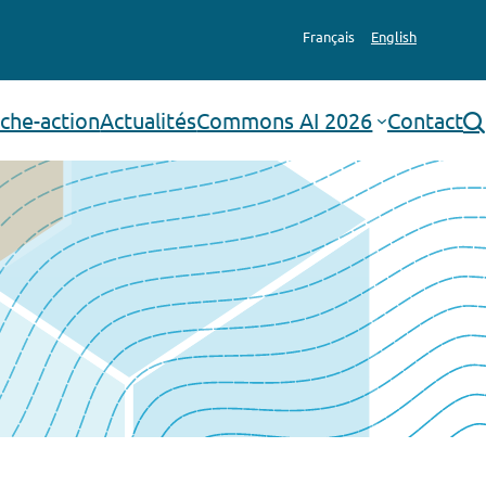
Français
English
che-action
Actualités
Commons AI 2026
Contact
rechercher