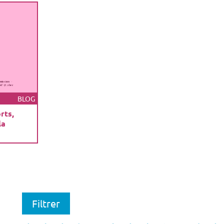
BLOG
rts,
la