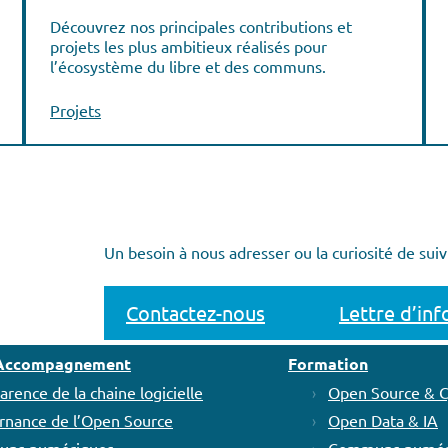
Découvrez nos principales contributions et
projets les plus ambitieux réalisés pour
l’écosystème du libre et des communs.
Projets
Un besoin à nous adresser ou la curiosité de suiv
Contactez-nous
Lettre d’in
t Accompagnement
Formation
arence de la chaine logicielle
Open Source & 
rnance de l’Open Source
Open Data & IA
ns numériques
Communs numér