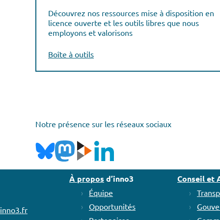
Découvrez nos ressources mise à disposition en
licence ouverte et les outils libres que nous
employons et valorisons
Boîte à outils
Notre présence sur les réseaux sociaux
À propos
d’inno3
Conseil e
Équipe
Transp
Opportunités
Gouve
inno3.fr
Partenaires
Commu