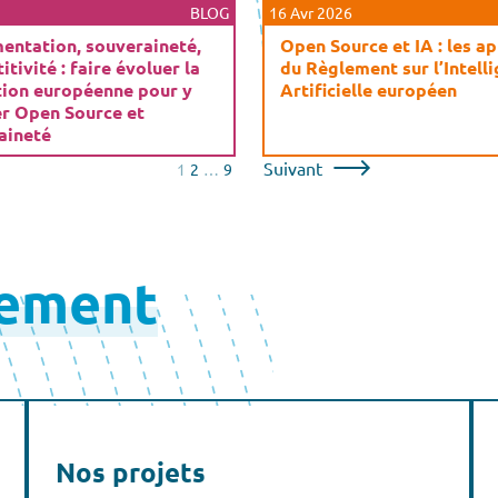
BLOG
16 Avr 2026
entation, souveraineté,
Open Source et IA : les a
tivité : faire évoluer la
du Règlement sur l’Intell
tion européenne pour y
Artificielle européen
er Open Source et
aineté
Suivant
1
2
…
9
lement
Nos projets