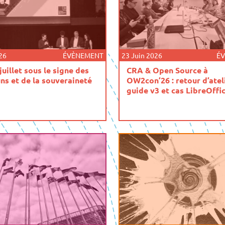
026
ÉVÈNEMENT
23 Juin 2026
É
juillet sous le signe des
CRA & Open Source à
s et de la souveraineté
OW2con’26 : retour d’ateli
guide v3 et cas LibreOffi