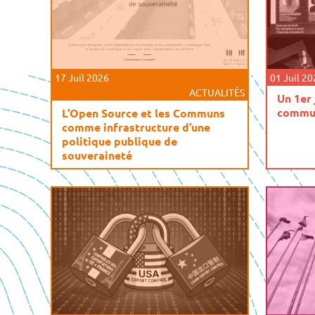
17 Juil 2026
01 Juil 2
ACTUALITÉS
Un 1er 
commun
L’Open Source et les Communs
comme infrastructure d’une
politique publique de
souveraineté