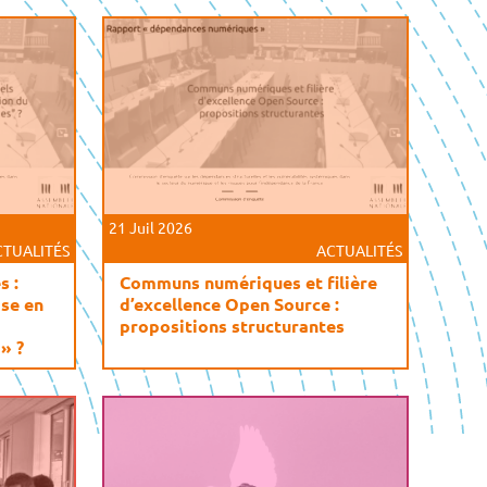
21 Juil 2026
CTUALITÉS
ACTUALITÉS
s :
Communs numériques et filière
ise en
d’excellence Open Source :
propositions structurantes
» ?