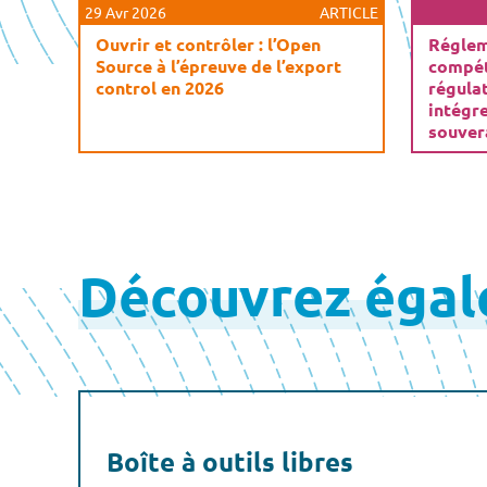
29 Avr 2026
ARTICLE
Ouvrir et contrôler : l’Open
Réglem
Source à l’épreuve de l’export
compéti
control en 2026
régula
intégr
souver
Pagination
des
Découvrez éga
publications
Boîte à outils libres