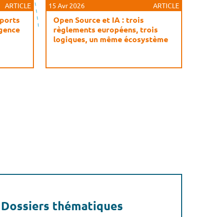
ARTICLE
15 Avr 2026
ARTICLE
pports
Open Source et IA : trois
igence
règlements européens, trois
logiques, un même écosystème
Dossiers thématiques