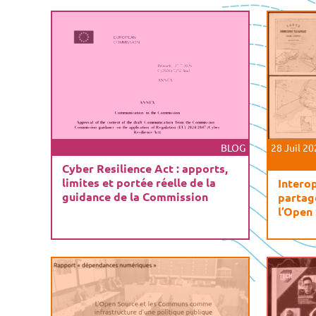
BLOG
28 Juil 2
Cyber Resilience Act : apports,
limites et portée réelle de la
Interop
guidance de la Commission
partag
l’Open