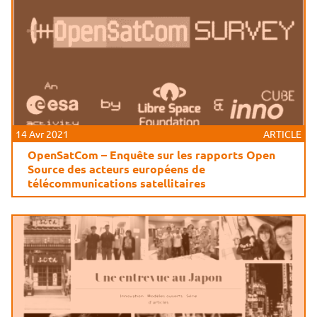
14 Avr 2021
ARTICLE
OpenSatCom – Enquête sur les rapports Open
Source des acteurs européens de
télécommunications satellitaires