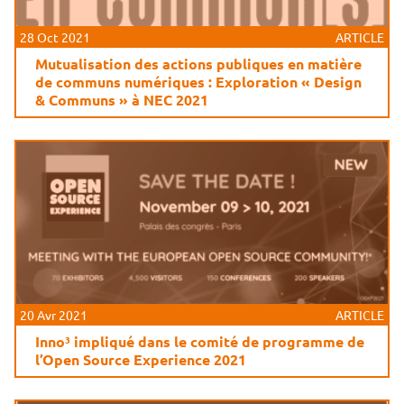
28 Oct 2021
ARTICLE
Mutualisation des actions publiques en matière
de communs numériques : Exploration « Design
& Communs » à NEC 2021
20 Avr 2021
ARTICLE
Inno³ impliqué dans le comité de programme de
l’Open Source Experience 2021