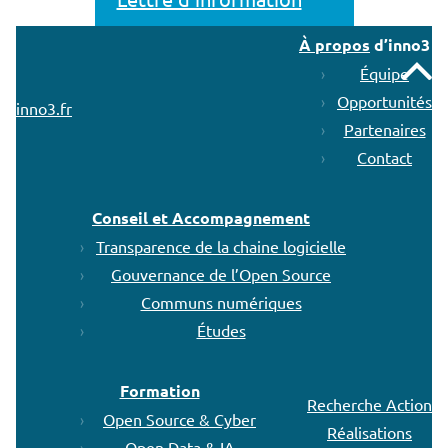
À propos
d’inno3
Remonter
Équipe
Opportunités
inno3.fr
Partenaires
Contact
Conseil et Accompagnement
Transparence de la chaine logicielle
Gouvernance de l’Open Source
Communs numériques
Études
Formation
Recherche Action
Open Source & Cyber
Réalisations
Open Data & IA