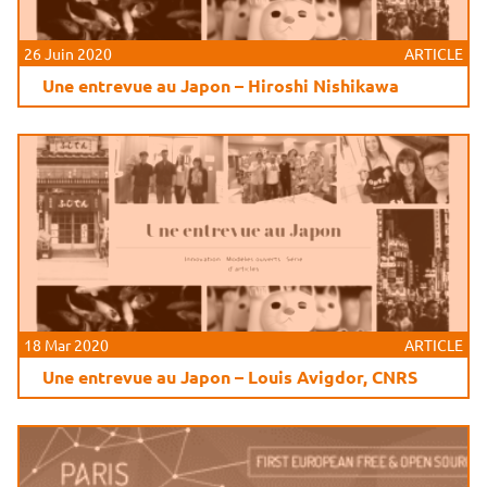
26 Juin 2020
ARTICLE
Une entrevue au Japon – Hiroshi Nishikawa
18 Mar 2020
ARTICLE
Une entrevue au Japon – Louis Avigdor, CNRS