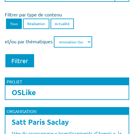
Filtrer par type de contenu
Tous
Réalisation
Actualité
et/ou par thématiques
PROJET
OSLike
ORGANISATION
Satt Paris Saclay
Née du programme « Investissements d’Avenir », la