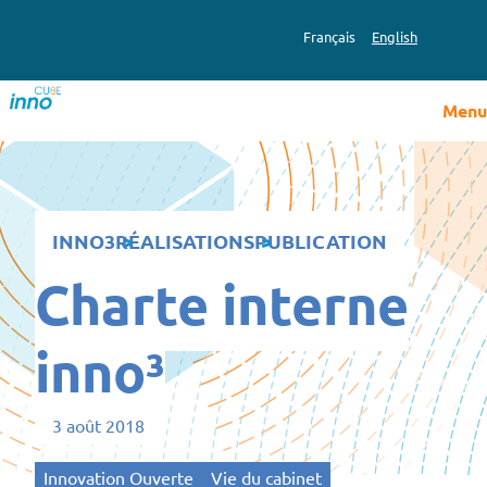
Aller
au
Français
English
contenu
Menu
PUBLICATION
INNO3
RÉALISATIONS
PUBLICATION
Charte interne
inno³
3 août 2018
Innovation Ouverte
Vie du cabinet