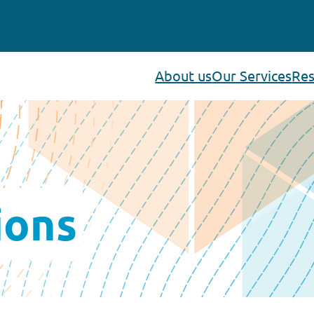
About us
Our Services
Res
ions