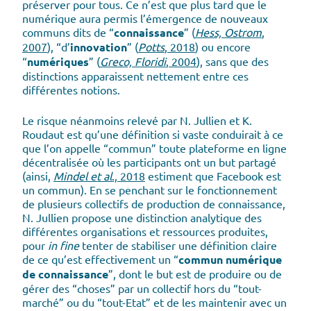
préserver pour tous. Ce n’est que plus tard que le
numérique aura permis l’émergence de nouveaux
communs dits de “
connaissance
” (
Hess, Ostrom
,
2007
), “d’
innovation
” (
Potts
, 2018
) ou encore
“
numériques
” (
Greco, Floridi
, 2004
), sans que des
distinctions apparaissent nettement entre ces
différentes notions.
Le risque néanmoins relevé par N. Jullien et K.
Roudaut est qu’une définition si vaste conduirait à ce
que l’on appelle “commun” toute plateforme en ligne
décentralisée où les participants ont un but partagé
(ainsi,
Mindel et al
., 2018
estiment que Facebook est
un commun). En se penchant sur le fonctionnement
de plusieurs collectifs de production de connaissance,
N. Jullien propose une distinction analytique des
différentes organisations et ressources produites,
pour
in fine
tenter de stabiliser une définition claire
de ce qu’est effectivement un “
commun numérique
de connaissance
”, dont le but est de produire ou de
gérer des “choses” par un collectif hors du “tout-
marché” ou du “tout-Etat” et de les maintenir avec un