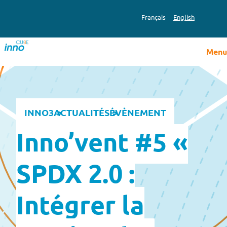
Aller
au
Français
English
contenu
Menu
INNO3
ACTUALITÉS
ÉVÈNEMENT
Inno’vent #5 «
SPDX 2.0 :
Intégrer la