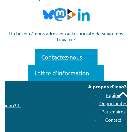
Un besoin à nous adresser ou la curiosité de suivre nos
travaux ?
Contactez-nous
Lettre d’information
À propos
d’inno3
Remonter
Équipe
Opportunités
inno3.fr
Partenaires
Contact