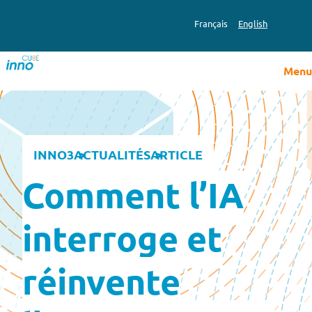
Aller
au
Français
English
contenu
Menu
INNO3
ACTUALITÉS
ARTICLE
Comment l’IA
interroge et
réinvente