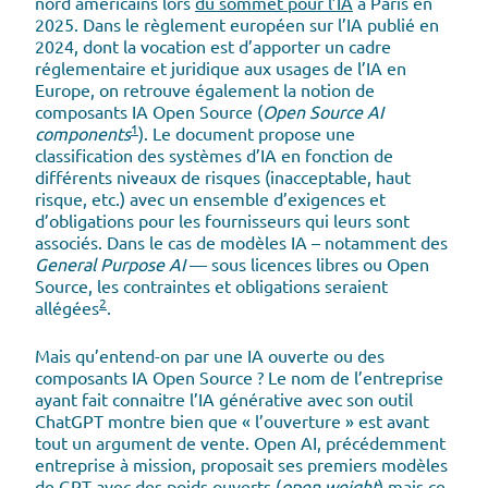
nord américains lors
du sommet pour l’IA
à Paris en
2025. Dans le règlement européen sur l’IA publié en
2024, dont la vocation est d’apporter un cadre
réglementaire et juridique aux usages de l’IA en
Europe, on retrouve également la notion de
composants IA Open Source (
Open Source AI
1
components
). Le document propose une
classification des systèmes d’IA en fonction de
différents niveaux de risques (inacceptable, haut
risque, etc.) avec un ensemble d’exigences et
d’obligations pour les fournisseurs qui leurs sont
associés. Dans le cas de modèles IA – notamment des
General Purpose AI
— sous licences libres ou Open
Source, les contraintes et obligations seraient
2
allégées
.
Mais qu’entend-on par une IA ouverte ou des
composants IA Open Source ? Le nom de l’entreprise
ayant fait connaitre l’IA générative avec son outil
ChatGPT montre bien que « l’ouverture » est avant
tout un argument de vente. Open AI, précédemment
entreprise à mission, proposait ses premiers modèles
de GPT avec des poids ouverts (
open weight
) mais ce