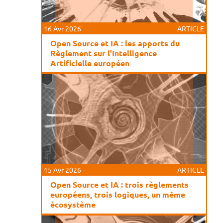
16 Avr 2026
ARTICLE
Open Source et IA : les apports du
Règlement sur l'Intelligence
Artificielle européen
15 Avr 2026
ARTICLE
Open Source et IA : trois règlements
européens, trois logiques, un même
écosystème