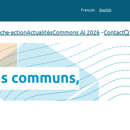
Français
English
che-action
Actualités
Commons AI 2026
Contact
rechercher
ens communs,