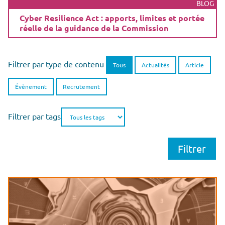
BLOG
Cyber Resilience Act : apports, limites et portée
réelle de la guidance de la Commission
Filtrer par type de contenu
Tous
Actualités
Article
Évènement
Recrutement
Filtrer par tags