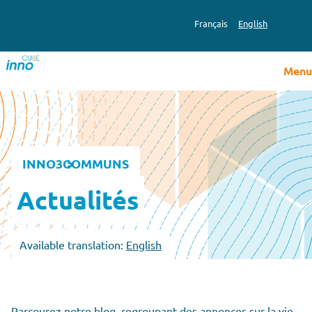
Français
English
Menu
INNO3
COMMUNS
Actualités
Available translation:
English
Parcourez notre blog, regroupant des annonces sur la vie