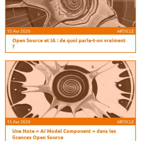
15 Avr 2026
ARTICLE
Open Source et IA : de quoi parle-t-on vraiment
?
15 Avr 2026
ARTICLE
Une Note « AI Model Component » dans les
licences Open Source