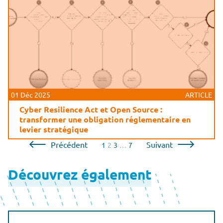
01 Déc 2025
ARTICLE
Cyber Resilience Act et Open Source :
transformer une obligation réglementaire en
levier stratégique
Pagination
Précédent
Suivant
1
2
3
…
7
des
Découvrez également
publications