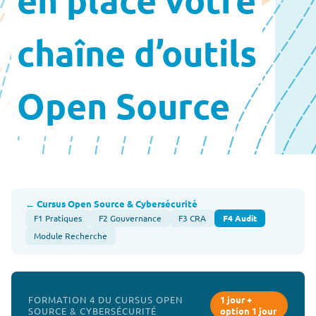
chaîne d’outils
Open Source
← Cursus Open Source & Cybersécurité
F1 Pratiques
F2 Gouvernance
F3 CRA
F4 Audit
Module Recherche
FORMATION 4 DU CURSUS OPEN
1 jour +
SOURCE & CYBERSÉCURITÉ
option 1 jour