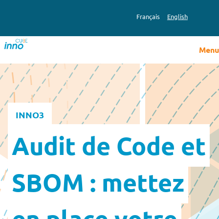
Français
English
Menu
INNO3
Audit de Code et
SBOM : mettez
en place votre