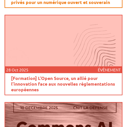
privés pour un numérique ouvert et souverain
28 Oct 2025
ÉVÈNEMENT
[Formation] L’Open Source, un allié pour
l’innovation face aux nouvelles réglementations
européennes