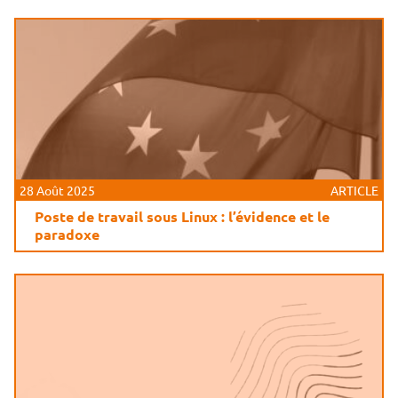
28 Août 2025
ARTICLE
Poste de travail sous Linux : l’évidence et le
paradoxe