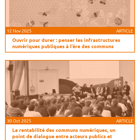
12 Nov 2025
ARTICLE
Ouvrir pour durer : penser les infrastructures
numériques publiques à l’ère des communs
30 Oct 2025
ARTICLE
La rentabilité des communs numériques, un
point de dialogue entre acteurs publics et