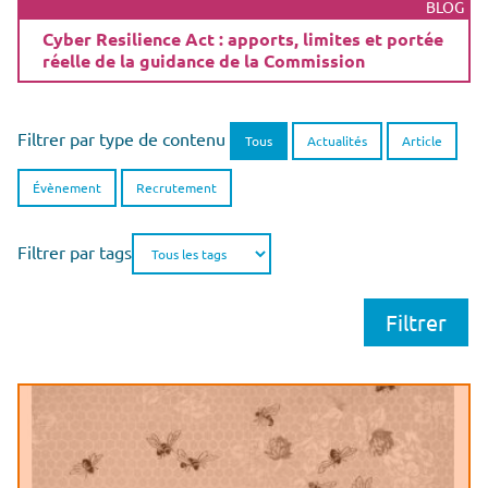
BLOG
Cyber Resilience Act : apports, limites et portée
réelle de la guidance de la Commission
Filtrer par type de contenu
Tous
Actualités
Article
Évènement
Recrutement
Filtrer par tags