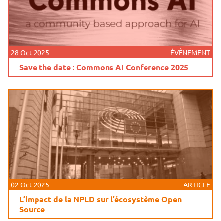
28 Oct 2025
ÉVÈNEMENT
Save the date : Commons AI Conference 2025
02 Oct 2025
ARTICLE
L’impact de la NPLD sur l’écosystème Open
Source