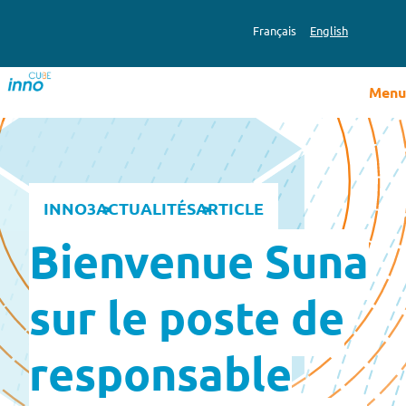
Aller
au
Français
English
contenu
Menu
INNO3
ACTUALITÉS
ARTICLE
Bienvenue Suna
sur le poste de
responsable