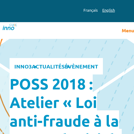
Aller
au
Français
English
contenu
Menu
INNO3
ACTUALITÉS
ÉVÈNEMENT
POSS 2018 :
Atelier « Loi
anti-fraude à la