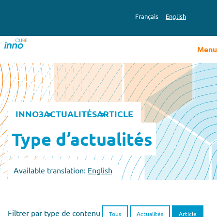
Français
English
Menu
INNO3
ACTUALITÉS
ARTICLE
Type d’actualités
Available translation:
English
Filtrer par type de contenu
Tous
Actualités
Article