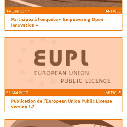
14 Juin 2017
ARTICLE
Participez à l’enquête « Empowering Open
Innovation »
22 Mai 2017
ARTICLE
Publication de l’European Union Public License
version 1.2