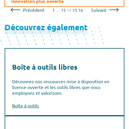
innovation plus ouverte
Pagination
Précédent
Suivant
1
…
13
14
15
16
des
Découvrez également
publications
Boîte à outils libres
Découvrez nos ressources mise à disposition en
licence ouverte et les outils libres que nous
employons et valorisons
Boîte à outils