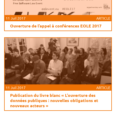
11 Juil 2017
ARTICLE
Ouverture de l’appel à conférences EOLE 2017
11 Juil 2017
ARTICLE
Publication du livre blanc « L’ouverture des
données publiques : nouvelles obligations et
nouveaux acteurs »