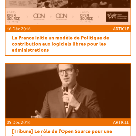
16 Déc 2016
ARTICLE
La France initie un modèle de Politique de
contribution aux logiciels libres pour les
administrations
09 Déc 2016
ARTICLE
[Tribune] Le rôle de l’Open Source pour une