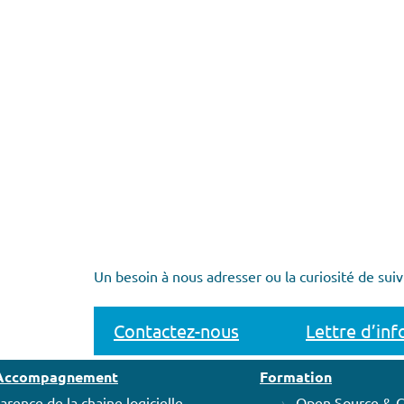
Un besoin à nous adresser ou la curiosité de suiv
Contactez-nous
Lettre d’in
t Accompagnement
Formation
arence de la chaine logicielle
Open Source & 