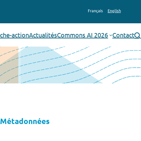
Français
English
che-action
Actualités
Commons AI 2026
Contact
rechercher
Métadonnées