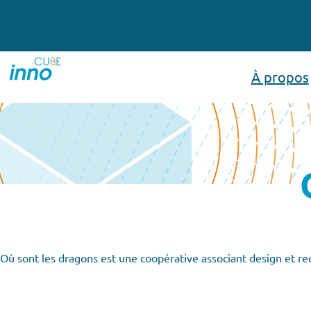
Aller
au
contenu
À propos
Où sont les dragons est une coopérative associant design et re