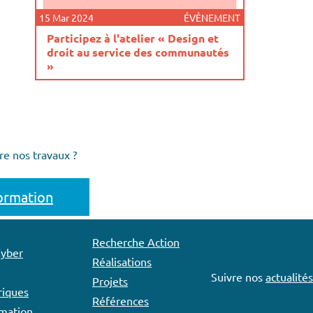
15 Mar 2024
ÉVÈNEMENT
Participez à l'atelier « Design et
droit au service des communautés
»
re nos travaux ?
formation
Recherche Action
Cyber
Réalisations
Suivre nos
actualités
Projets
iques
Références
rmation