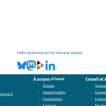
Notre présence sur les réseaux sociaux
À propos
d’inno3
Conseil e
Équipe
Transp
Opportunités
Gouve
inno3.fr
Partenaires
Commu
Contact
Étude