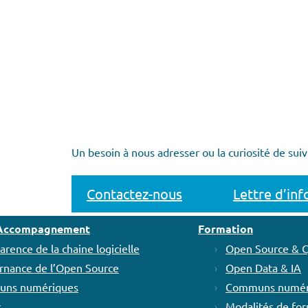
Un besoin à nous adresser ou la curiosité de suiv
Contactez-nous
Lettre d’in
t Accompagnement
Formation
arence de la chaine logicielle
Open Source & 
rnance de l’Open Source
Open Data & IA
ns numériques
Communs numér
s
Modalités de fo