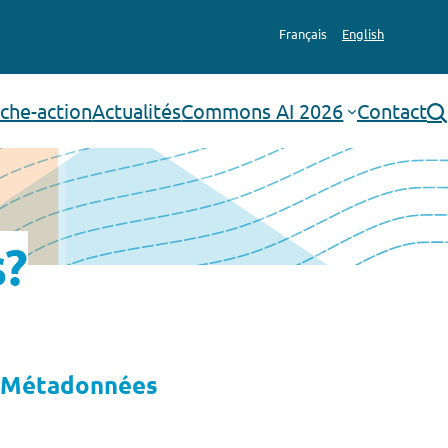
Français
English
che-action
Actualités
Commons AI 2026
Contact
rechercher
s?
Métadonnées