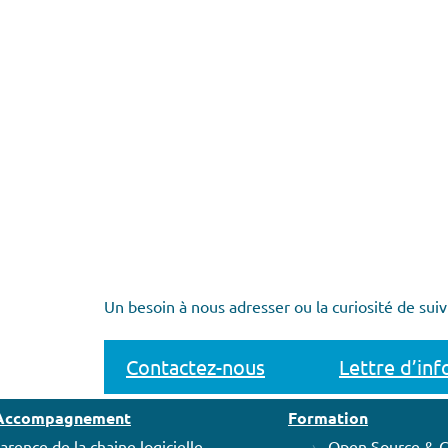
Un besoin à nous adresser ou la curiosité de suiv
Contactez-nous
Lettre d’in
t Accompagnement
Formation
arence de la chaine logicielle
Open Source & 