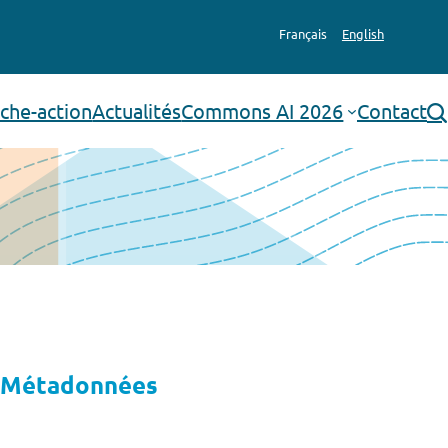
Français
English
che-action
Actualités
Commons AI 2026
Contact
rechercher
Métadonnées