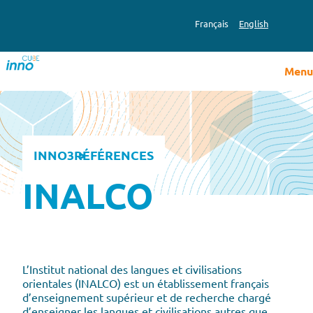
Aller
au
Français
English
contenu
Menu
INNO3
RÉFÉRENCES
INALCO
L’Institut national des langues et civilisations
orientales (INALCO) est un établissement français
d’enseignement supérieur et de recherche chargé
d’enseigner les langues et civilisations autres que