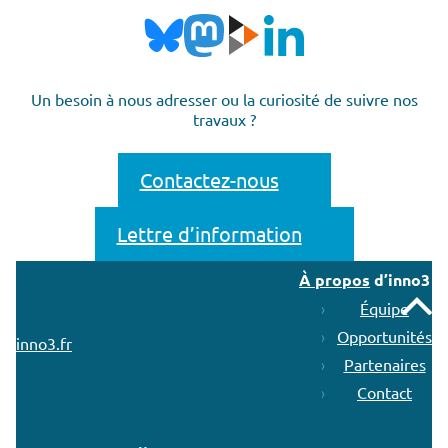
Un besoin à nous adresser ou la curiosité de suivre nos
travaux ?
Contactez-nous
Lettre d’information
À propos
d’inno3
Remonter
Équipe
Opportunités
inno3.fr
Partenaires
Contact