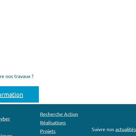
re nos travaux ?
formation
Recherche Action
Cyber
Réalisations
Suivre nos
actualités
Projets
iques