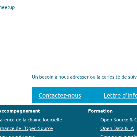
, Meetup
Un besoin à nous adresser ou la curiosité de suiv
Contactez-nous
Lettre d’in
t Accompagnement
Formation
arence de la chaine logicielle
Open Source & 
rnance de l’Open Source
Open Data & IA
ns numériques
Communs numér