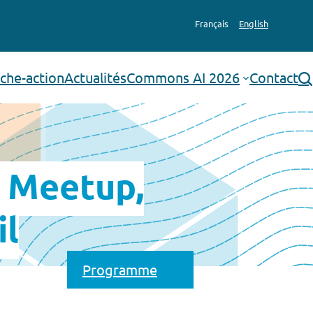
Français
English
che-action
Actualités
Commons AI 2026
Contact
rechercher
 Meetup,
il
Programme