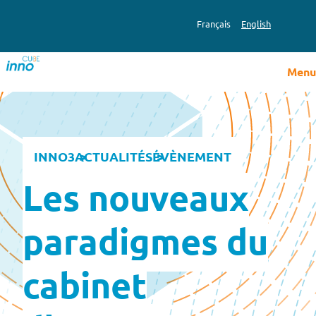
Aller
au
Français
English
contenu
Menu
INNO3
ACTUALITÉS
ÉVÈNEMENT
Les nouveaux
paradigmes du
cabinet