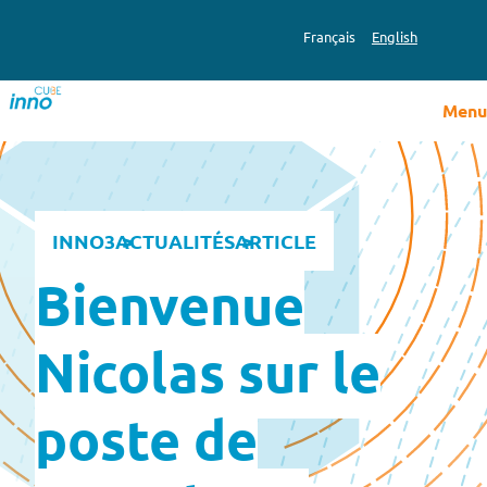
Aller
au
Français
English
contenu
Menu
INNO3
ACTUALITÉS
ARTICLE
Bienvenue
Nicolas sur le
poste de